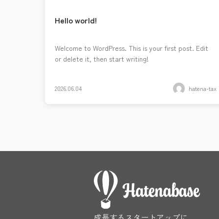
Hello world!
Welcome to WordPress. This is your first post. Edit
or delete it, then start writing!
2026.06.04
hatena-tax
成長するスタートアップに